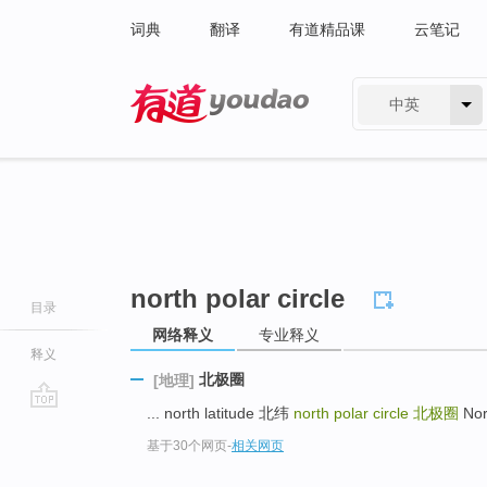
词典
翻译
有道精品课
云笔记
中英
有道 - 网易旗下搜索
north polar circle
目录
网络释义
专业释义
释义
北极圈
[地理]
... north latitude 北纬
north polar circle
北极圈
Nor
go
基于30个网页
-
相关网页
top