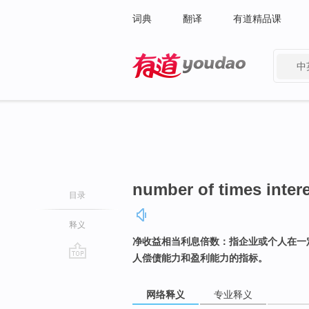
词典
翻译
有道精品课
中
有道 - 网易旗下搜索
number of times inter
目录
释义
净收益相当利息倍数：指企业或个人在一
人偿债能力和盈利能力的指标。
go
top
网络释义
专业释义