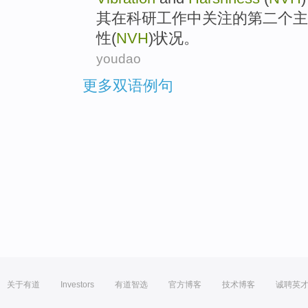
其
在
科研
工作
中关注
的
第二
个
主
性
(
NVH
)状况。
youdao
更多双语例句
关于有道
Investors
有道智选
官方博客
技术博客
诚聘英