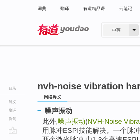
词典
翻译
有道精品课
云笔记
中英
有道 - 网易旗下搜索
nvh-noise vibration h
目录
网络释义
释义
噪声振动
翻译
例句
此外,
噪声振动
(
NVH-Noise Vibra
用脉冲ESPI技能解决。一个脉
go
两个激光脉冲,由1-3个高速ES