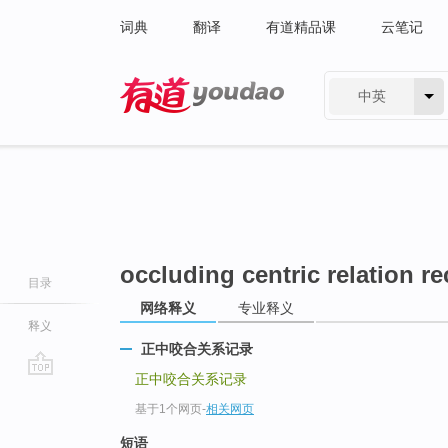
词典
翻译
有道精品课
云笔记
中英
有道 - 网易旗下搜索
occluding centric relation r
目录
网络释义
专业释义
释义
正中咬合关系记录
正中咬合关系记录
go
基于1个网页
-
相关网页
top
短语