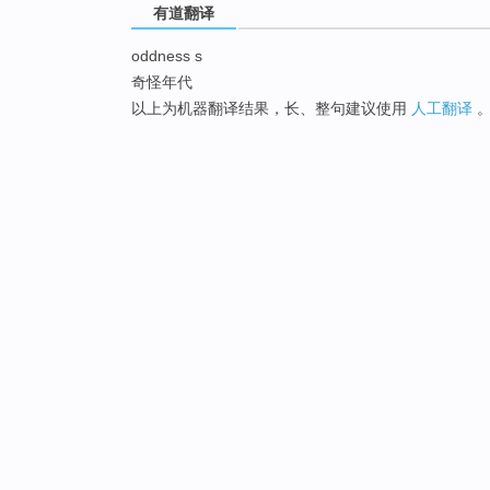
有道翻译
oddness s
奇怪年代
以上为机器翻译结果，长、整句建议使用
人工翻译