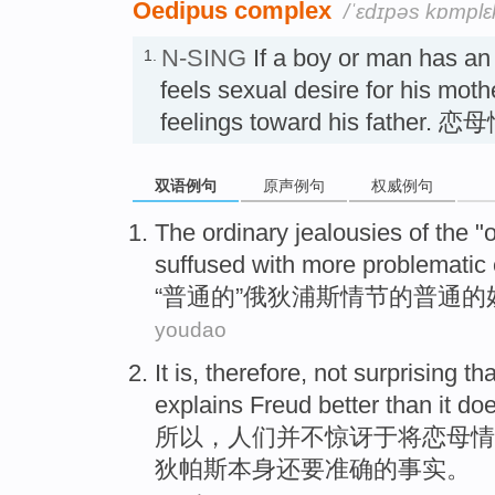
Oedipus complex
/ˈɛdɪpəs kɒmplɛks
N-SING
If a boy or man has a
1.
feels sexual desire for his moth
feelings toward his father. 
双语例句
原声例句
权威例句
The
ordinary
jealousies
of the
"
o
suffused with
more
problematic
“
普通
的”
俄狄浦斯情节
的普通
的
youdao
It is,
therefore
,
not
surprising tha
explains
Freud
better than
it do
所以
，人们
并不
惊讶
于将
恋
母情
狄
帕斯
本身还要准确的事实。