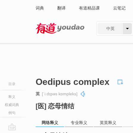
词典
翻译
有道精品课
云笔记
中英
有道 - 网易旗下搜索
Oedipus complex
目录
英
[ˈiːdɪpəs kɒmpleks]
释义
[医] 恋母情结
权威词典
例句
网络释义
专业释义
英英释义