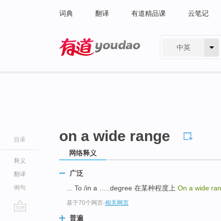
词典
翻译
有道精品课
云笔记
中英
有道 - 网易旗下搜索
on a wide range
目录
网络释义
释义
广泛
翻译
例句
... To /in a …..degree 在某种程度上
On a wide ra
基于70个网页
-
相关网页
go
普遍