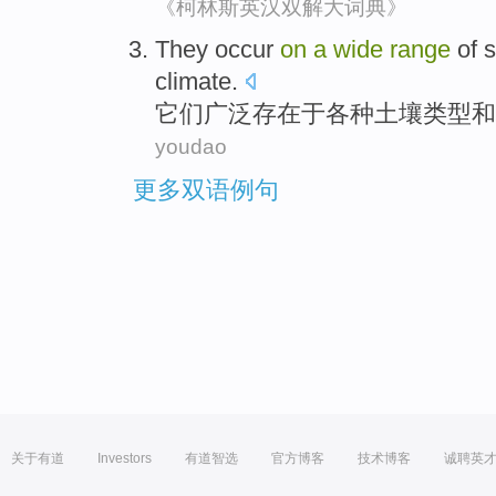
《柯林斯英汉双解大词典》
They
occur
on
a
wide
range
of
s
climate
.
它们
广泛
存在
于
各种
土壤
类型
和
youdao
更多双语例句
关于有道
Investors
有道智选
官方博客
技术博客
诚聘英