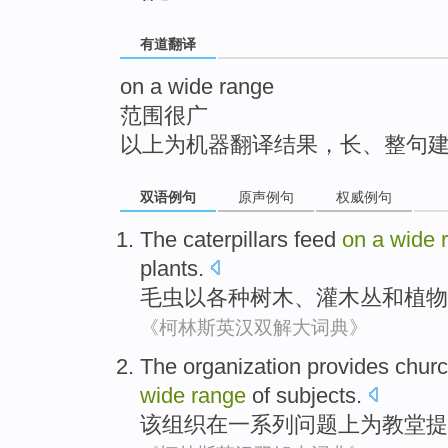
top
有道翻译
on a wide range
范围很广
以上为机器翻译结果，长、整句
双语例句
原声例句
权威例句
The caterpillars feed
on
a
wide
plants
.
毛虫
以
各种
树木
、
灌木丛
和
植物
《柯林斯英汉双解大词典》
The
organization
provides
chur
wide
range
of
subjects
.
该
组织
在
一系列
问题
上
为
教堂
提