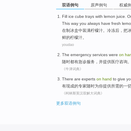
双语例句
原声例句
权威
Fill ice
cube trays
with
lemon
juice
.
O
This way
you
always
have
fresh
lem
在
制
冰
盒
中装满
柠檬
汁
。
冷冻
后
，
把
鲜
的柠檬汁。
youdao
The
emergency
services
were
on
ha
随时
都
有
急诊
服务
，并提供
医疗
咨询
《牛津词典》
There are
experts
on
hand
to
give
yo
有
现成的
专家
随时
为
你
提供
所需的
一
《柯林斯英汉双解大词典》
更多双语例句