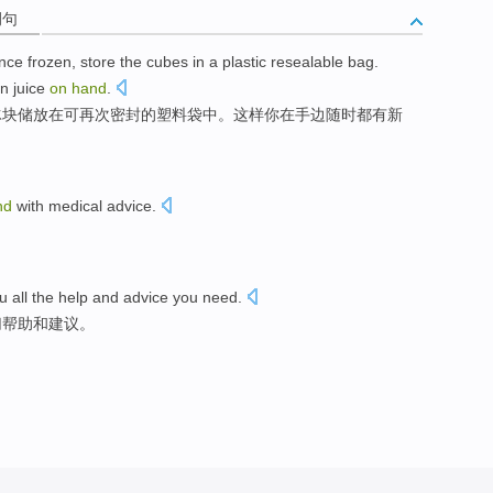
例句
nce
frozen
,
store the
cubes
in
a
plastic resealable bag
.
on
juice
on
hand
.
冰块
储放在可再次密封的
塑料袋
中
。
这样
你
在手边
随时
都有
新
nd
with
medical
advice
.
。
u
all
the
help
and
advice
you need
.
切
帮助
和
建议
。