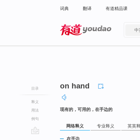
词典
翻译
有道精品课
中
有道 - 网易旗下搜索
on hand
目录
释义
现有的，可用的，在手边的
用法
例句
网络释义
专业释义
英英
go
在手边