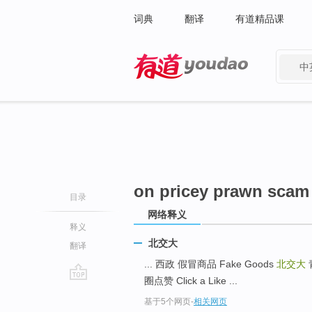
词典
翻译
有道精品课
中
有道 - 网易旗下搜索
on pricey prawn scam
目录
网络释义
释义
北交大
翻译
... 西政 假冒商品 Fake Goods
北交大
圈点赞 Click a Like ...
go
基于5个网页
-
相关网页
top