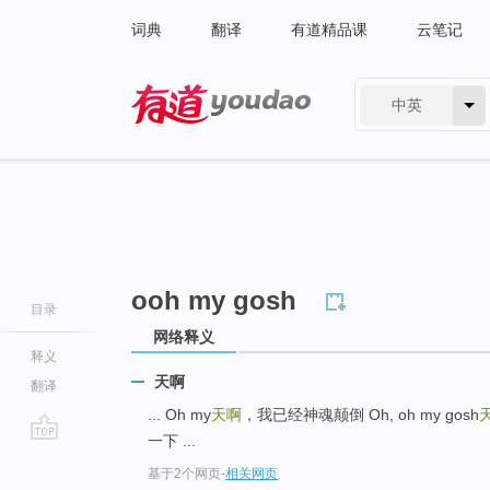
词典
翻译
有道精品课
云笔记
中英
有道 - 网易旗下搜索
ooh my gosh
目录
网络释义
释义
天啊
翻译
... Oh my
天啊
，我已经神魂颠倒 Oh, oh my gosh
一下 ...
go
基于2个网页
-
相关网页
top