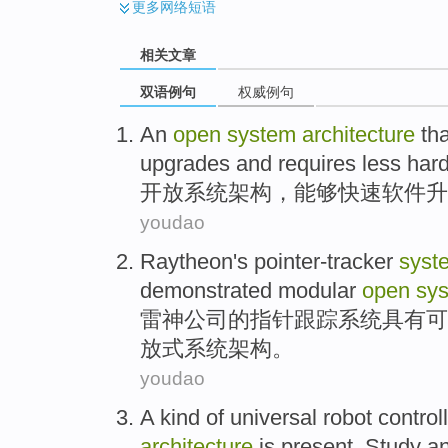
更多
网络短语
相关文章
双语例句
权威例句
An
open
system
architecture
th
upgrades
and
requires
less
har
开放
系统
架构
，
能够
快速
软件
升
youdao
Raytheon's pointer-tracker
syst
demonstrated
modular
open
sy
雷神
公司的指针跟踪
系统
具有
可
放式系统架构。
youdao
A
kind
of
universal
robot
control
architecture
is
present
. Study an