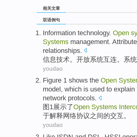
相关文章
双语例句
Information
technology
.
Open
s
Systems
management
.
Attribut
relationships
.
信息
技术
。
开放
系统
互连
。系统
youdao
Figure
1
shows
the
Open
Syste
model
,
which
is
used to
explain
network
protocols
.
图
1
展示
了
Open
Systems
Inter
于
解释
网络
协议
之间
的
交互
。
youdao
Like
ISDN
and
DSL
,
HSSI opera