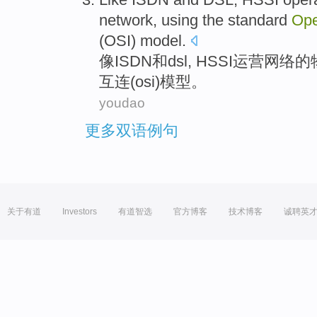
network
,
using
the
standard
Op
(
OSI
)
model
.
像
ISDN
和
dsl
,
HSSI
运营
网络
的
互连
(
osi
)
模型
。
youdao
更多双语例句
关于有道
Investors
有道智选
官方博客
技术博客
诚聘英