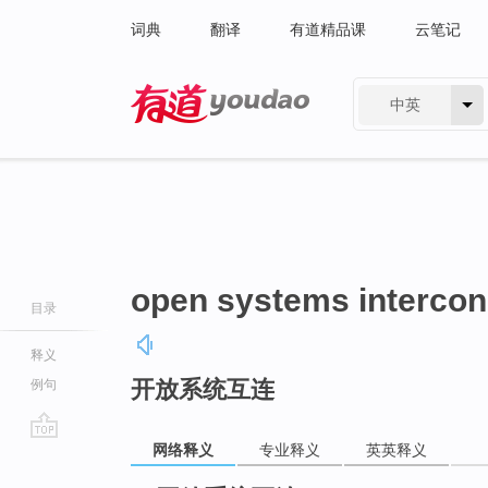
词典
翻译
有道精品课
云笔记
中英
有道 - 网易旗下搜索
open systems intercon
目录
释义
开放系统互连
例句
网络释义
专业释义
英英释义
go
top