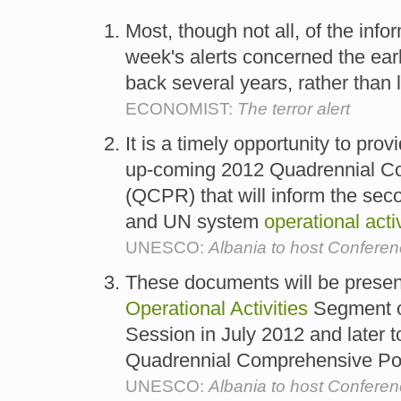
Most, though not all, of the infor
week's alerts concerned the earl
back several years, rather than 
ECONOMIST:
The terror alert
It is a timely opportunity to pr
up-coming 2012 Quadrennial C
(QCPR) that will inform the se
and UN system
operational
acti
UNESCO:
Albania to host Conferen
These documents will be presen
Operational
Activities
Segment o
Session in July 2012 and later 
Quadrennial Comprehensive Po
UNESCO:
Albania to host Conferen