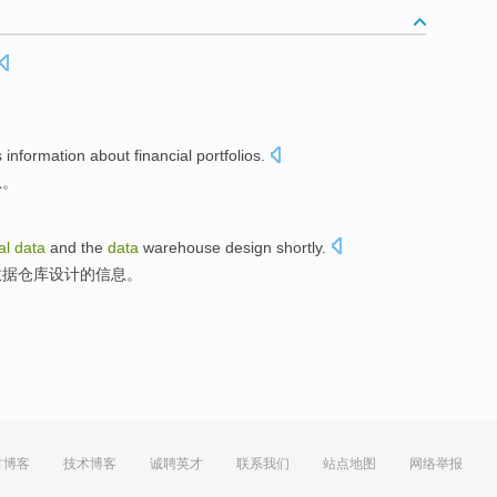
s
information
about
financial
portfolios
.
息
。
al
data
and
the
data
warehouse
design
shortly
.
数据
仓库
设计
的信息。
方博客
技术博客
诚聘英才
联系我们
站点地图
网络举报