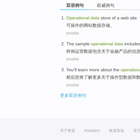
双语例句
权威例句
Operational
data
store
of a
web site
.
可操作
的
网站
数据
存储
。
youdao
The sample
operational
data
include
样
例
运营
数据
包含
关于
金融
产品
的
信
youdao
You
'll
learn
more
about
the
operation
稍后
您
将
了解
更多
关于
操作型
数据
和
youdao
更多双语例句
关于有道
Investors
有道智选
官