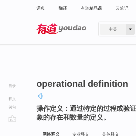
词典
翻译
有道精品课
云笔记
中英
有道 - 网易旗下搜索
operational definition
目录
释义
操作定义：通过特定的过程或验
例句
象的存在和数量的定义。
go
top
网络释义
专业释义
英英释义