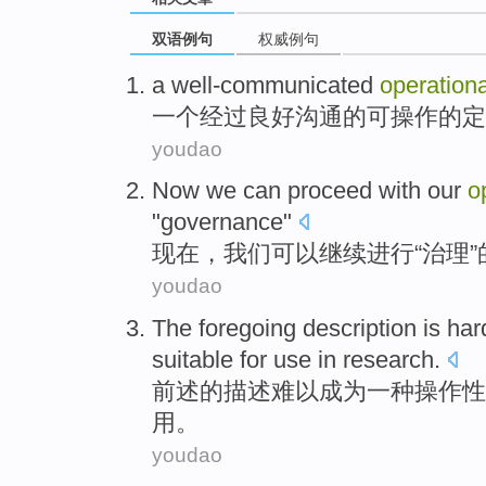
双语例句
权威例句
a
well-communicated
operationa
一个
经过良好
沟通
的
可操作
的定
youdao
Now
we
can
proceed with
our
o
"
governance
"
现在
，
我们
可以
继续
进行“
治理
”
youdao
The foregoing
description
is har
suitable for
use
in
research
.
前述
的
描述
难以
成为
一种
操作性
用
。
youdao