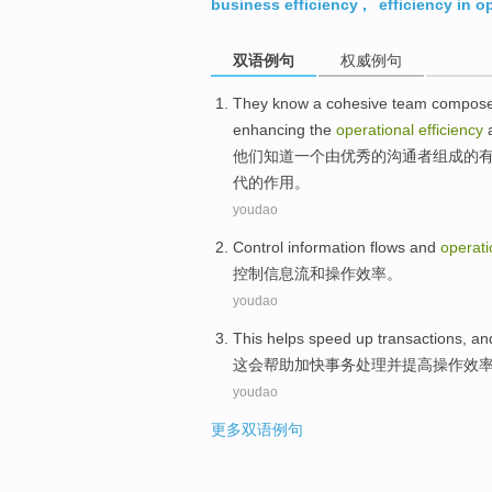
business efficiency
,
efficiency in o
双语例句
权威例句
They
know
a
cohesive
team
compos
enhancing
the
operational
efficiency
他们
知道
一个
由优秀的
沟通者
组成
的
代的
作用
。
youdao
Control
information flows
and
operati
控制
信息流
和
操作
效率
。
youdao
This
helps
speed up
transactions
,
an
这会
帮助
加快
事务
处理
并
提高
操作
效
youdao
更多双语例句