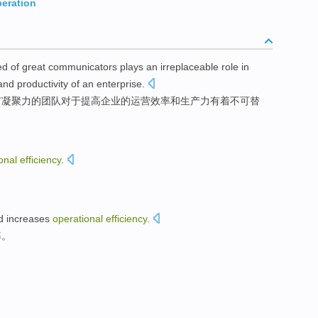
peration
ed
of
great
communicators plays
an irreplaceable
role
in
and
productivity
of an
enterprise
.
有
凝聚力
的
团队
对于
提高企业
的
运营
效率
和生产力有着
不可
替
onal
efficiency
.
d
increases
operational
efficiency
.
率
。