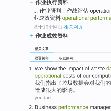
作业执行资料
... 作业研判；作战评估 operational
业成效资料
operational perform
基于16个网页
-
相关网页
作业成效资料
相关文章
双语例句
权威例句
We
show
the
impact
of
waste
d
operational
costs
of
our
comput
我们
指出
了
垃圾
数据
会
对
我们
的
造成很大的
影响
。
youdao
Business
performance
manage