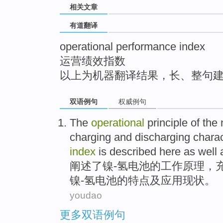
相关文章
top
有道翻译
operational performance index
运营绩效指数
以上为机器翻译结果，长、整句
双语例句
权威例句
The
operational
principle
of
the
charging
and
discharging
charac
index
is
described
here
as well 
阐述
了镍-氢
电池
的
工作
原理
，
镍-
氢
电池
的特点
及
应用
现状
。
youdao
更多双语例句