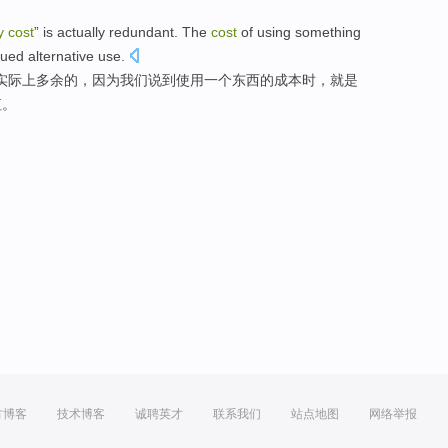
ty
cost
” is
actually
redundant
.
The
cost
of
using
something
lued
alternative
use
.
实际上
多余
的
，因为我们说到
使用
一个
东西
的成本时，
就是
值。
方博客
技术博客
诚聘英才
联系我们
站点地图
网络举报