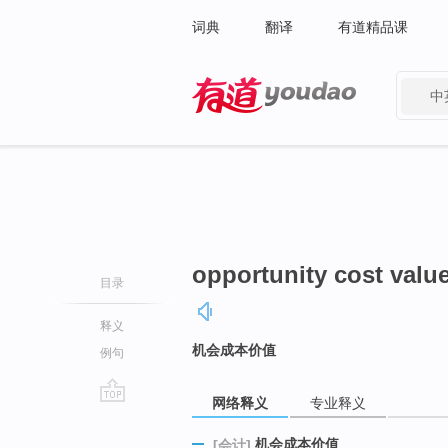
词典
翻译
有道精品课
中
有道 - 网易旗下搜索
opportunity cost valu
目录
释义
机会成本价值
例句
网络释义
专业释义
go
top
机会成本价值
[会计]