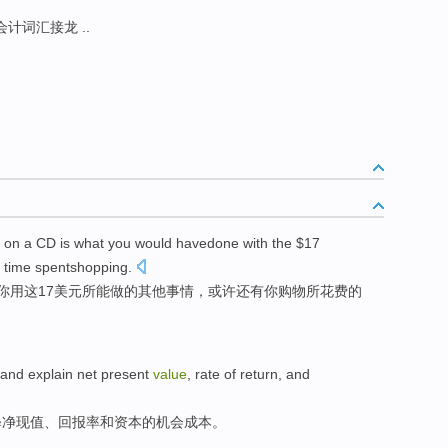
会计词汇接龙 ..
on
a CD
is what
you
would
havedone
with
the
$
17
 time spentshopping.
你
用
这
17美元所
能
做的其他事情，
或许
还有你购物所花费的
eand
explain
net
present
value
,
rate
of
return,
and
释
净
现值、
回报率
和
资本
的
机会
成本
。