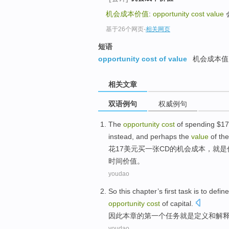
机会成本价值
:
opportunity cost value
基于26个网页
-
相关网页
短语
opportunity cost of value
机会成本值
相关文章
双语例句
权威例句
The
opportunity
cost
of
spending
$
17
instead, and perhaps the
value
of
the
花
17
美元买
一张
CD
的
机会
成本
，
就是
时间
价值
。
youdao
So
this
chapter
’s
first
task
is
to
defin
opportunity
cost
of
capital
.
因此
本
章
的
第一个
任务
就是
定义
和
解
youdao