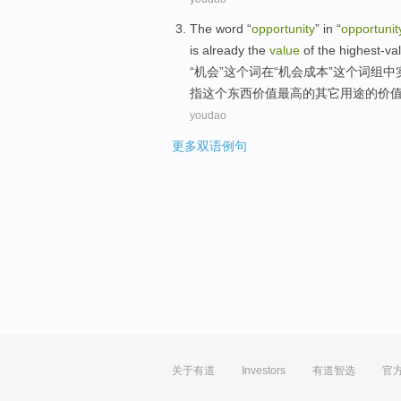
The
word
“
opportunity
”
in
“
opportuni
is
already the
value
of the
highest-va
“
机会
”
这个词
在
“机会
成本
”
这个
词组
中
指这个东西
价值
最高
的
其它
用途
的价
youdao
更多双语例句
关于有道
Investors
有道智选
官