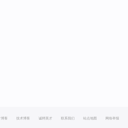
方博客
技术博客
诚聘英才
联系我们
站点地图
网络举报