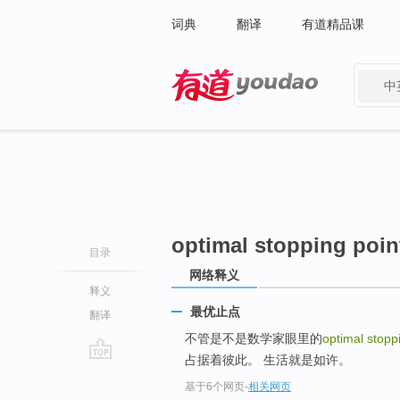
词典
翻译
有道精品课
中
有道 - 网易旗下搜索
optimal stopping poin
目录
网络释义
释义
最优止点
翻译
不管是不是数学家眼里的
optimal stopp
占据着彼此。 生活就是如许。
go
基于6个网页
-
相关网页
top