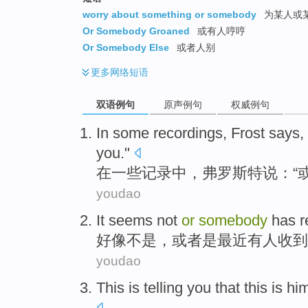
worry about something or somebody
为某人或
Or Somebody Groaned
或有人哼哼
Or Somebody Else
或者人别
更多
网络短语
双语例句
原声例句
权威例句
In
some
recordings
,
Frost
says
,
you
."
在
一些
记录中
，
弗罗斯特
说
：“
youdao
It seems
not
or
somebody
has
r
好像
不是
，
或者
是
最近
有人
收到
youdao
This
is
telling
you
that this
is hi