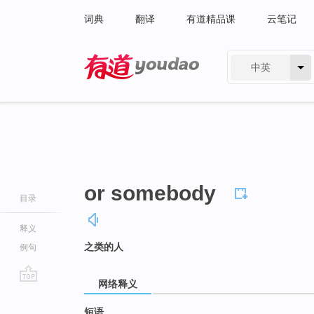
词典
翻译
有道精品课
云笔记
中英
有道 - 网易旗下搜索
or somebody
目录
释义
之类的人
例句
网络释义
go
top
短语