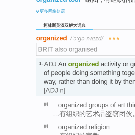
更多
网络短语
柯林斯英汉双解大词典
organized
/ˈɔːɡəˌnaɪzd/
BRIT also organised
ADJ
An
organized
activity or 
1.
of people doing something toget
way, rather than doing it by
[ADJ n]
...organized groups of art th
例：
…有组织的艺术品盗窃团伙
...organized religion.
例：