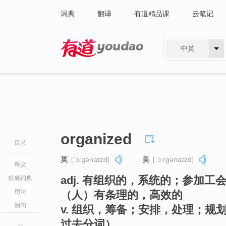
词典
翻译
有道精品课
云笔记
中英
有道 - 网易旗下搜索
organized
目录
英
[ˈɔːɡənaɪzd]
美
[ˈɔːrɡənaɪzd]
释义
adj. 有组织的，系统的；参加
权威词典
用法
（人）有条理的，高效的
例句
v. 组织，筹备；安排，处理；规划，
过去分词）