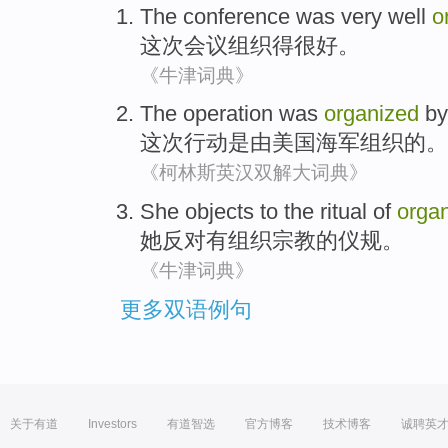
The conference
was very
well
o
这次
会议组织得
很
好
。
《牛津词典》
The operation
was
organized
by
这次
行动
是
由
美国
海军
组织
的。
《柯林斯英汉双解大词典》
She
objects to
the
ritual
of
orga
她
反对
有组织
宗教
的
仪规
。
《牛津词典》
更多双语例句
关于有道
Investors
有道智选
官方博客
技术博客
诚聘英