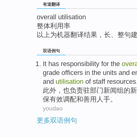
有道翻译
top
overall utilisation
整体利用率
以上为机器翻译结果，长、整句
双语例句
It
has
responsibility for
the
overa
grade
officers
in the
units
and
e
and
utilisation
of
staff resources
此外，
也
负责
驻
部门
新闻组
的
新
保
有效
调配
和
善用
人手
。
youdao
更多双语例句