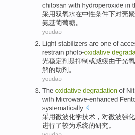
chitosan
with
hydroperoxide
in
t
采用双氧水
在
中性
条件下
对
壳聚
氨基
葡萄糖
。
youdao
Light
stabilizers
are
one
of
acce
restrain photo-
oxidative
degrada
光
稳定剂
是
抑制
或减缓由于光氧
解
的
助剂
。
youdao
The
oxidative
degradation
of
Ni
with Microwave-enhanced Fent
systematically.
采用微波化学技术，对微波强化
进行了
较为系统的研究。
youdao