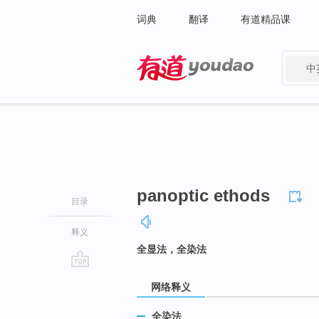
词典
翻译
有道精品课
中
有道 - 网易旗下搜索
panoptic ethods
目录
释义
全显法，全染法
go
网络释义
top
全染法