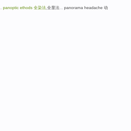
..
panoptic ethods
全染法
,全显法... panorama headache 动