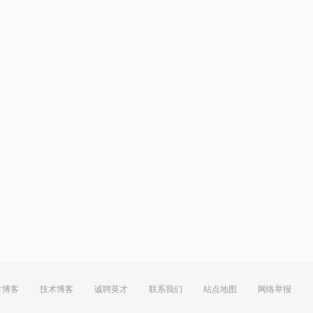
方博客
技术博客
诚聘英才
联系我们
站点地图
网络举报