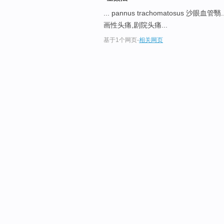
... pannus trachomatosus 沙眼血管翳.
画性头痛,剧院头痛...
基于1个网页
-
相关网页