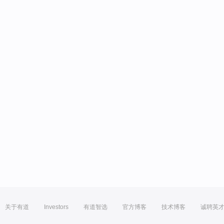
关于有道
Investors
有道智选
官方博客
技术博客
诚聘英