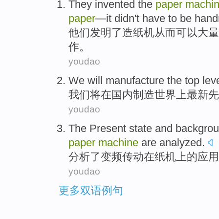
They
invented
the
paper
machi
paper
—
it
didn't
have to be
han
他们
发明
了
造纸机
从而
可以
大量
作。
youdao
We
will
manufacture
the top
lev
我们
将
在国内
制造
世界
上最新先
youdao
The
Present state
and
backgro
paper
machine
are analyzed
.
分析了
变频
传动
在
纸机
上
的
应用
youdao
更多双语例句