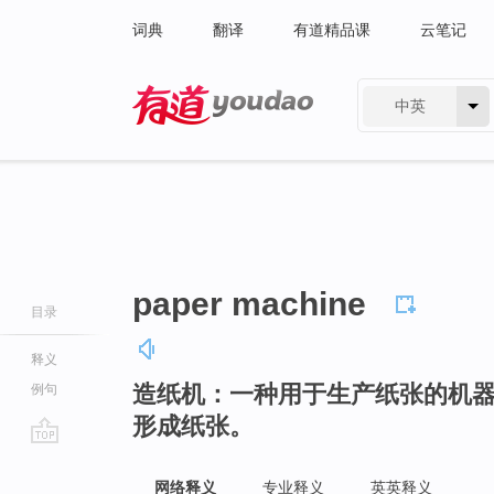
词典
翻译
有道精品课
云笔记
中英
有道 - 网易旗下搜索
paper machine
目录
释义
造纸机：一种用于生产纸张的机
例句
形成纸张。
go
top
网络释义
专业释义
英英释义