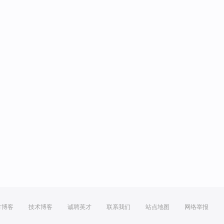
方博客
技术博客
诚聘英才
联系我们
站点地图
网络举报