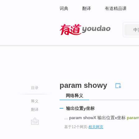
词典
翻译
有道精品课
中
有道 - 网易旗下搜索
param showy
目录
网络释义
释义
输出位置y坐标
翻译
... param showX 输出位置x坐标
para
基于12个网页
-
相关网页
go
top