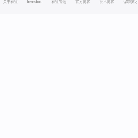
关于有道
Investors
有道智选
官方博客
技术博客
诚聘英