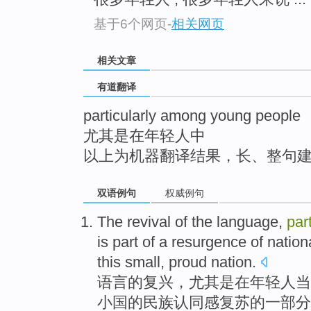
top
基于6个网页
-
相关网页
相关文章
有道翻译
particularly among young people
尤其是在年轻人中
以上为机器翻译结果，长、整句
双语例句
权威例句
The
revival
of
the
language
,
part
is
part of
a
resurgence
of
nation
this
small,
proud
nation
.
语言
的
复兴
，
尤其是
在
年轻人
当
小国
的
民族
认同感
复苏
的
一部分