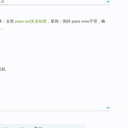
释义
下谈；去世
pass out
失去知觉
，晕倒；倒掉 pass over不管，略
..
轮机