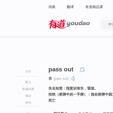
词典
翻译
有道精品课
中
有道 - 网易旗下搜索
pass out
目录
美
[pæs aʊt]
释义
失去知觉：指意识丧失，昏迷。
权威词典
拒绝（桥牌中的一手牌）：指在桥牌中因
用法
死亡
例句