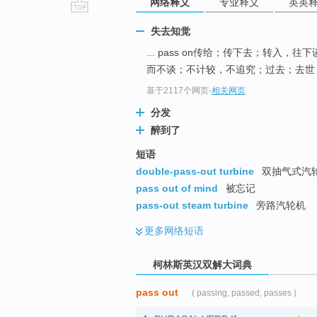
网络释义
专业释义
英英
go
失去知觉
top
... pass on传给；传下去；转入，往
而不谈；不计较，不追究；过去；去世 .
基于2117个网页
-
相关网页
分发
醉到了
短语
double-pass-out turbine
双抽气式汽
pass out of mind
被忘记
pass-out steam turbine
旁路汽轮机
更多
网络短语
柯林斯英汉双解大词典
pass out
( passing, passed, passes )