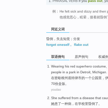
1.
PHRASAL VERB
If you
pass out
, y
例：
He felt sick and dizzy and then
他感觉恶心，眩晕，接着就昏倒
同近义词
昏倒，失去知觉；分发
forget oneself
,
flake out
双语例句
原声例句
权威
W
earing his red superhero costume,
people in a park in Detroit, Michigan.
在
密歇根州底特律市的一个公园里，
70份盒饭。
youdao
She
suffered from
a
disease
that cau
她
患
了
一种
病
，
在
学校里
昏倒
了。