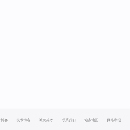
方博客
技术博客
诚聘英才
联系我们
站点地图
网络举报