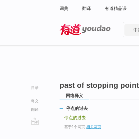
词典
翻译
有道精品课
中
有道 - 网易旗下搜索
past of stopping point
目录
网络释义
释义
停点的过去
翻译
停点的过去
基于1个网页
-
相关网页
go
top