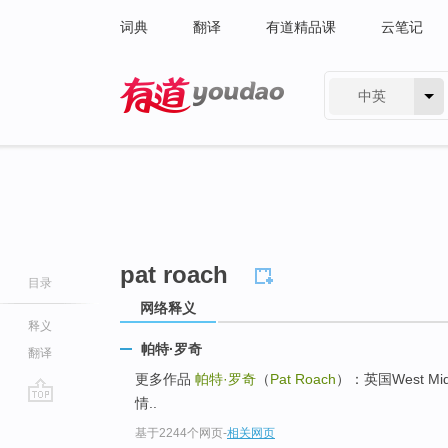
词典
翻译
有道精品课
云笔记
中英
有道 - 网易旗下搜索
pat roach
目录
网络释义
释义
帕特·罗奇
翻译
更多作品
帕特·罗奇
（
Pat Roach
）：英国West Mi
情..
go
基于2244个网页
-
相关网页
top