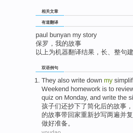
top
相关文章
有道翻译
paul bunyan my story
保罗，我的故事
以上为机器翻译结果，长、整句
双语例句
They
also
write
down
my
simpli
Weekend
homework is to
revie
quiz
on Monday
,
and
write the
s
孩子们
还
抄
下
了
简化后
的
故事
，
的
故事带回家重新抄写两遍并
复
做好准备。
youdao