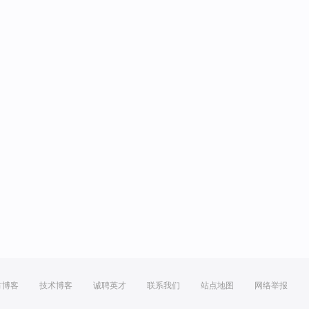
方博客
技术博客
诚聘英才
联系我们
站点地图
网络举报