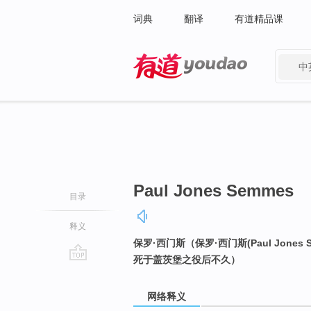
词典
翻译
有道精品课
中
有道 - 网易旗下搜索
Paul Jones Semmes
目录
释义
保罗·西门斯（保罗·西门斯(Paul Jon
死于盖茨堡之役后不久）
go
top
网络释义