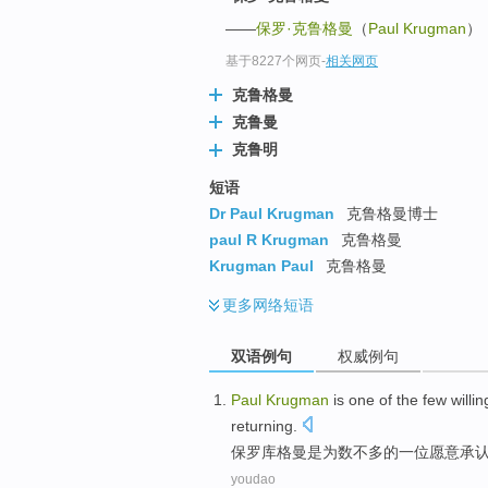
——
保罗·克鲁格曼
（
Paul Krugman
）
基于8227个网页
-
相关网页
克鲁格曼
克鲁曼
克鲁明
短语
Dr Paul Krugman
克鲁格曼博士
paul R Krugman
克鲁格曼
Krugman Paul
克鲁格曼
更多
网络短语
双语例句
权威例句
Paul
Krugman
is
one
of the
few
willin
returning
.
保罗
库格
曼
是
为数不多
的
一
位
愿意
承
youdao