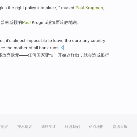
gles the
right
policy
into place, ” mused
Paul
Krugman
,
”
普林斯顿
的
Paul
Krugma谨慎
而冷静地说。
r, it's almost
impossible
to leave
the euro-any
country
ce the mother of
all
bank
runs
.
能
放弃
欧元
——
任何
国家
哪怕
一开始
这样
做，
就
会
造成银行
方博客
技术博客
诚聘英才
联系我们
站点地图
网络举报