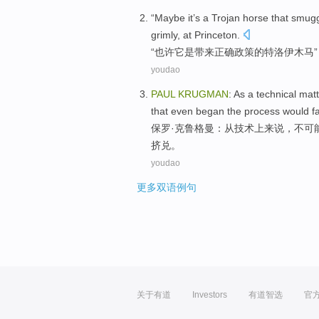
“
Maybe
it
’s a
Trojan horse
that smug
grimly, at
Princeton
.
“
也许
它
是带来
正确
政策
的
特洛伊
木马
youdao
PAUL
KRUGMAN
:
As a
technical
matte
that
even
began
the process
would
fa
保罗·
克鲁格曼
：
从
技术
上来说，
不可
挤兑
。
youdao
更多双语例句
关于有道
Investors
有道智选
官