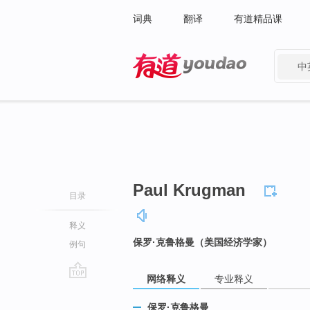
词典
翻译
有道精品课
中
有道 - 网易旗下搜索
Paul Krugman
目录
释义
保罗·克鲁格曼（美国经济学家）
例句
网络释义
专业释义
go
top
保罗·克鲁格曼