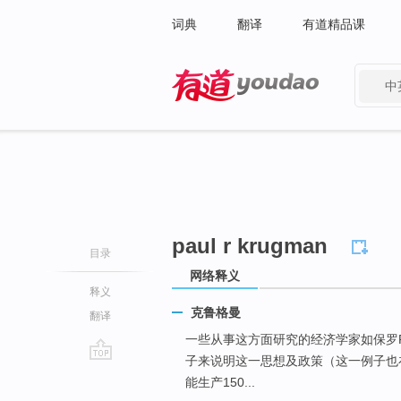
词典
翻译
有道精品课
中
有道 - 网易旗下搜索
paul r krugman
目录
网络释义
释义
克鲁格曼
翻译
一些从事这方面研究的经济学家如保罗
子来说明这一思想及政策（这一例子也
go
能生产150...
top