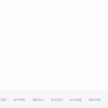
方博客
技术博客
诚聘英才
联系我们
站点地图
网络举报