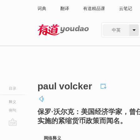
词典
翻译
有道精品课
云笔记
中英
有道 - 网易旗下搜索
paul volcker
目录
释义
保罗·沃尔克：美国经济学家，曾任
例句
实施的紧缩货币政策而闻名。
go
top
网络释义