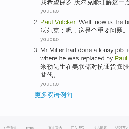
我
希望
保罗·
沃尔克
能理解
这一
youdao
Paul
Volcker
:
Well
,
now
is
the
b
沃尔克
：
嗯
，
这
是个
重要
问题
。
youdao
Mr
Miller had
done a
lousy
job
f
where he was
replaced by
Paul
米勒
先生
在
美联储
对抗
通货膨胀
替代。
youdao
更多双语例句
关于有道
Investors
有道智选
官方博客
技术博客
诚聘英