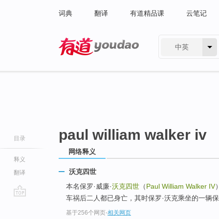
词典
翻译
有道精品课
云笔记
中英
有道 - 网易旗下搜索
paul william walker iv
目录
网络释义
释义
沃克四世
翻译
本名保罗·威廉·
沃克四世
（
Paul William Walker IV
车祸后二人都已身亡，其时保罗·沃克乘坐的一辆保
go
基于256个网页
-
相关网页
top