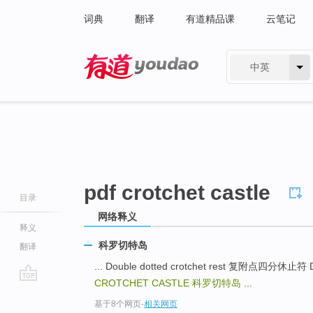
词典
翻译
有道精品课
云笔记
中英
有道 - 网易旗下搜索
pdf crotchet castle
目录
网络释义
释义
科罗切特岛
翻译
... Double dotted crotchet rest 复附点四分休止符
CROTCHET CASTLE
科罗切特岛
...
go
基于8个网页
-
相关网页
top