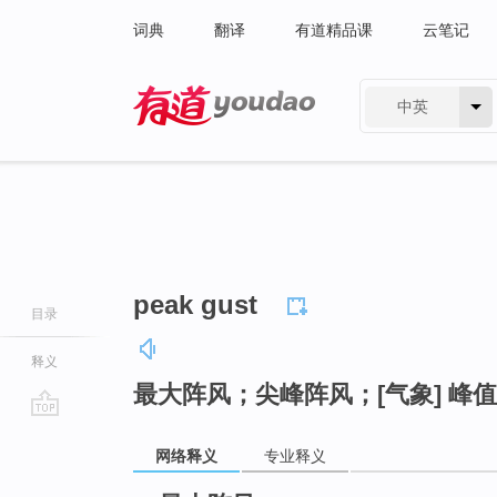
词典
翻译
有道精品课
云笔记
中英
有道 - 网易旗下搜索
peak gust
目录
释义
最大阵风；尖峰阵风；[气象] 峰
go
网络释义
专业释义
top