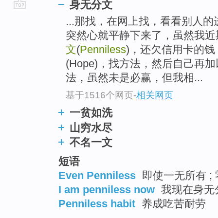
身无分文
go
...那找，在网上找，看看别人的进
top
突然心就平静下来了，虽然我近
文
(
Penniless
)，还欠信用卡的
(Hope)，找方法，然后自己
法，虽然未是必赢，但我相...
基于1516个网页
-
相关网页
一贫如洗
山穷水尽
不名一文
短语
Even Penniless
即使一无所有 ; 
I am penniless now
我现在身无分
Penniless habit
养成吃苦耐劳