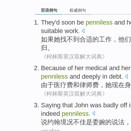
双语例句
权威例句
They
'd soon
be
penniless
and
h
suitable
work
.
如果
她
找
不到
合适
的
工作
，
他们
归
。
《柯林斯英汉双解大词典》
Because
of
her medical
and
her
penniless
and
deeply in
debt
.
由于
医疗费
和
律师费
，
她
现在
身
《柯林斯英汉双解大词典》
Saying that
John
was
badly off
indeed
penniless
.
说
约翰
境况不
佳
是
委婉
的说法，
youdao