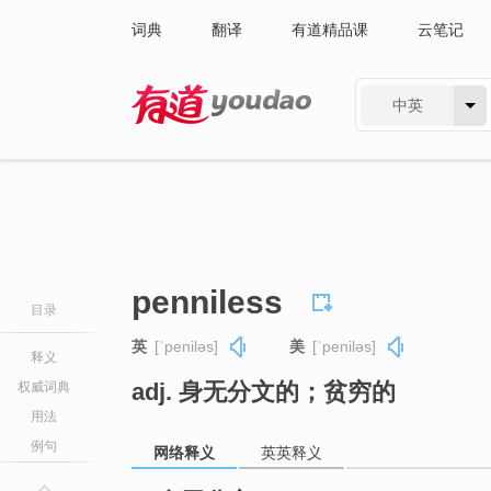
词典
翻译
有道精品课
云笔记
中英
有道 - 网易旗下搜索
penniless
目录
英
[ˈpeniləs]
美
[ˈpeniləs]
释义
adj. 身无分文的；贫穷的
权威词典
用法
例句
网络释义
英英释义