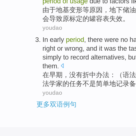
period
of
usage
due
to factors l
由于
地基
变形
等原因，地下
储油
会
导致原标定的罐
容
表
失效
。
youdao
In
early
period
,
there were no
h
right
or wrong
,
and
it was
the
ta
simply
to
record
alternatives
,
bu
them
.
在
早期
，
没有
折中
办法：（语法
法学家
的
任务
不是
简单
地
记录
备
youdao
更多双语例句