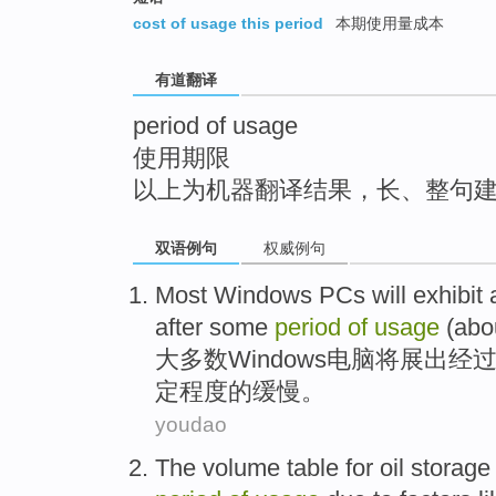
top
cost of usage this period
本期使用量成本
有道翻译
period of usage
使用期限
以上为机器翻译结果，长、整句
双语例句
权威例句
Most
Windows
PCs
will
exhibit
after
some
period
of
usage
(
abo
大多数
Windows
电脑
将
展出
经
定
程度
的
缓慢
。
youdao
The
volume
table
for
oil storage