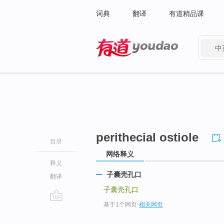
词典
翻译
有道精品课
中
有道 - 网易旗下搜索
perithecial ostiole
目录
网络释义
释义
子囊壳孔口
翻译
子囊壳孔口
基于1个网页
-
相关网页
go
top