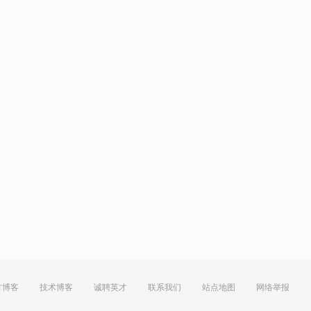
方博客
技术博客
诚聘英才
联系我们
站点地图
网络举报