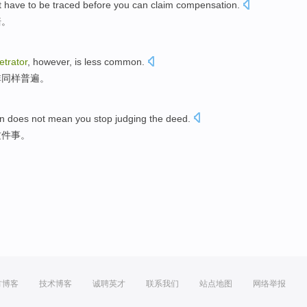
 have to be traced
before
you
can
claim compensation
.
赔
。
etrator
,
however
, is
less
common
.
非
同样
普遍
。
on
does not
mean
you
stop
judging
the deed
.
这件
事。
方博客
技术博客
诚聘英才
联系我们
站点地图
网络举报