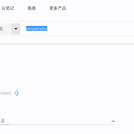
云笔记
惠惠
更多产品
英
reɪtər]
释义