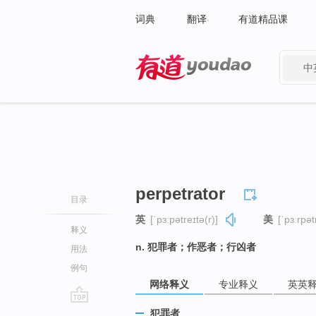
词典
翻译
有道精品课
中
有道 - 网易旗下搜索
perpetrator
目录
英
[ˈpɜːpətreɪtə(r)]
美
[ˈpɜːrpət
释义
n. 犯罪者；作恶者；行凶者
用法
例句
网络释义
专业释义
英英
go
犯罪者