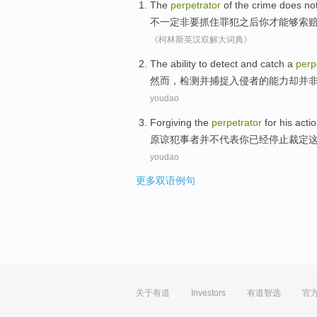
The
perpetrator
of the crime
does not
不一定非要抓住
罪犯
之后
你
才
能够
索
《柯林斯英汉双解大词典》
The
ability
to
detect
and
catch
a
perp
然而
，
检测
并
捕捉
入侵者
的
能力
却并
youdao
Forgiving
the
perpetrator
for
his acti
原谅犯事
者
并不
代表
你
已经停止
裁定
youdao
更多双语例句
关于有道
Investors
有道智选
官