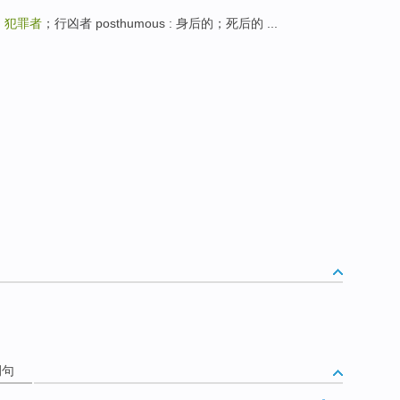
:
犯罪者
；行凶者 posthumous : 身后的；死后的 ...
例句