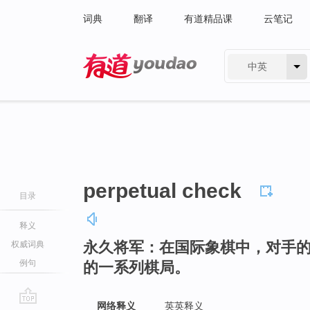
词典
翻译
有道精品课
云笔记
中英
有道 - 网易旗下搜索
perpetual check
目录
释义
永久将军：在国际象棋中，对手
权威词典
例句
的一系列棋局。
网络释义
英英释义