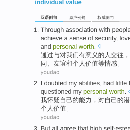
individual value
双语例句
原声例句
权威例句
Through
association
with
peopl
achieve
a
sense of security
,
lov
and
personal
worth
.
通过
与
对
我们
有
意义的
人
交往
，
同
、
友谊
和
个人
价值等情感。
youdao
I
doubted
my
abilities
,
had little
questioned
my
personal
worth
.
我
怀疑
自己
的
能力
，
对
自己的
潜
个人
价值。
youdao
But
all
agree that
high
self-est