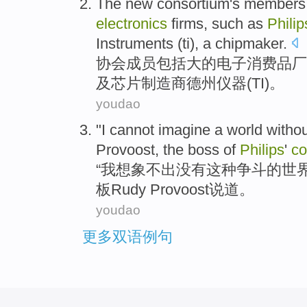
The new
consortium
's
members
electronics
firms
,
such as
Philip
Instruments
(
ti
), a
chipmaker
.
协会
成员
包括
大
的
电子消费品
厂
及
芯片制造商
德州
仪器
(
TI
)。
youdao
"
I
cannot imagine
a
world
witho
Provoost
, the
boss
of
Philips
'
co
“
我
想象
不出
没有
这种
争斗
的
世
板
Rudy
Provoost
说道
。
youdao
更多双语例句