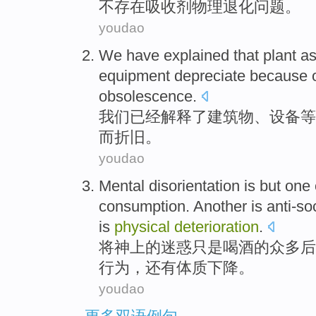
不
存在吸收
剂
物理
退化
问题。
youdao
We
have
explained
that plant
as
equipment
depreciate
because
obsolescence
.
我们
已经
解释
了
建筑物
、
设备
等
而折旧。
youdao
Mental disorientation
is but
one
consumption
.
Another
is
anti-so
is
physical
deterioration
.
将神上的
迷惑
只是
喝酒
的
众多
后
行为，还有体质下降。
youdao