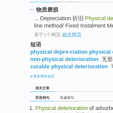
物质磨损
... Depreciation 折旧
Physical de
line method/ Fixed Instalmen
基于1个网页
-
相关网页
短语
physical depre-ciation physical 
non-physical deterioration
无形
curable physical deterioration
更多
网络短语
相关文章
双语例句
权威例句
Physical
deterioration
of adsorb