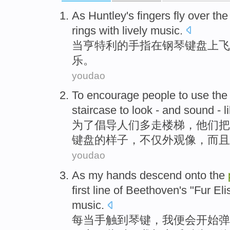
As
Huntley's
fingers
fly
over
th
rings with
lively
music
.
当
亨特
利的
手指
在
钢琴
键盘
上
飞
乐
。
youdao
To
encourage
people
to
use the 
staircase
to
look
-
and
sound
-
l
为了
倡导
人们
多走
楼梯
，
他们
把
键盘的
样子
，不仅外观
像
，
而且
youdao
As my
hands
descend
onto
the
first
line
of
Beethoven's
"Fur
Eli
music
.
每当
手
触
到琴键
，
我
便会开始
弹