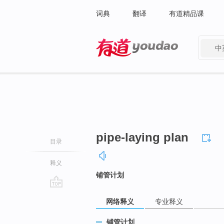
词典
翻译
有道精品课
中
有道 - 网易旗下搜索
pipe-laying plan
目录
释义
铺管计划
go
网络释义
专业释义
top
铺管计划