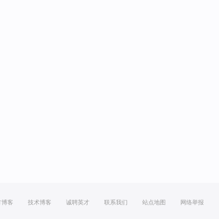
方博客
技术博客
诚聘英才
联系我们
站点地图
网络举报